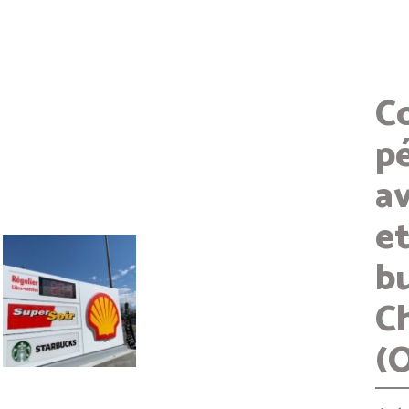
C
pé
a
et
b
C
(