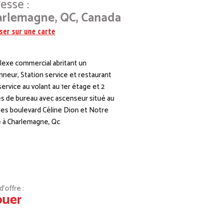
esse :
arlemagne, QC, Canada
iser sur une carte
exe commercial abritant un
neur, Station service et restaurant
service au volant au 1er étage et 2
s de bureau avec ascenseur situé au
des boulevard Céline Dion et Notre
à Charlemagne, Qc
’offre :
ouer