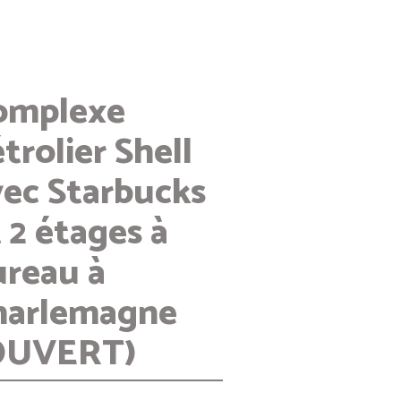
omplexe
trolier Shell
vec Starbucks
 2 étages à
ureau à
harlemagne
OUVERT)