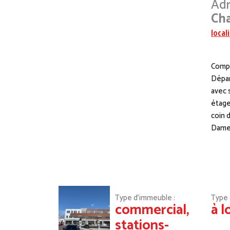
Adr
Ch
local
Compl
Dépan
avec 
étage
coin 
Dame 
Type d’immeuble :
Type d
commercial,
à l
stations-